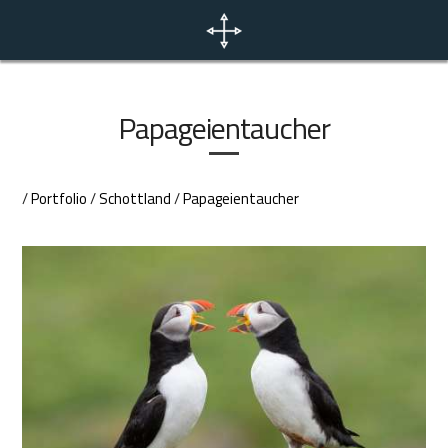
Home
Aktuelles
Papageientaucher
Portfolio
/
Portfolio
/
Schottland
/
Papageientaucher
Fototouren
Kontakt
EN