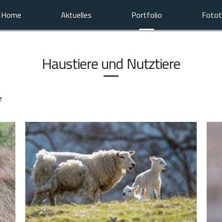
Home
Aktuelles
Portfolio
Fotot
Haustiere und Nutztiere
e